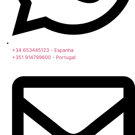
+34 653445123 - Espanha
+351 914799600 - Portugal