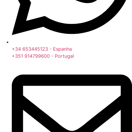
+34 653445123 - Espanha
+351 914799600 - Portugal