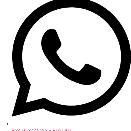
+34 653445123 - Espanha